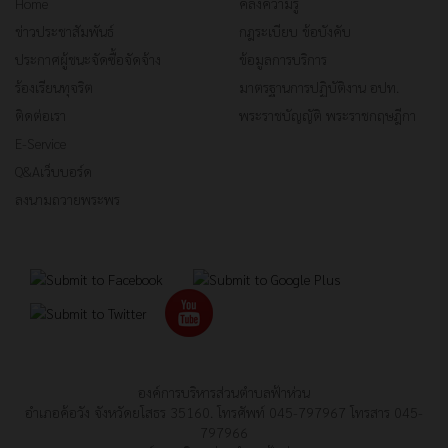
Home
คลังความรู้
ข่าวประชาสัมพันธ์
กฎระเบียบ ข้อบังคับ
ประกาศผู้ชนะจัดซื้อจัดจ้าง
ข้อมูลการบริการ
ร้องเรียนทุจริต
มาตรฐานการปฏิบัติงาน อปท.
ติดต่อเรา
พระราชบัญญัติ พระราชกฤษฎีกา
E-Service
Q&Aเว็บบอร์ด
ลงนามถวายพระพร
องค์การบริหารส่วนตำบลฟ้าห่วน
อำเภอค้อวัง จังหวัดยโสธร 35160. โทรศัพท์ 045-797967 โทรสาร 045-
797966