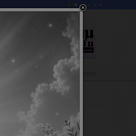
Q&Aเว็บบอร์ด
ลงนามถวายพระพร